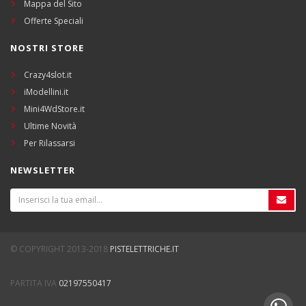
Mappa del Sito
Offerte Speciali
NOSTRI STORE
Crazy4slot.it
iModellini.it
Mini4WdStore.it
Ultime Novità
Per Rilassarsi
NEWSLETTER
© COPYRIGHT 2013-2018
PISTELETTRICHE.IT
PARTITA IVA
02197550417