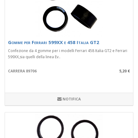
Gomme per Ferrari 599XX e 458 Italia GT2
Confezione da 4 gomme per i modelli Ferrari 458 Italia GT2 e Ferrari
599XX,sia quelli della linea Ev..
CARRERA 89706
5,20 €
NOTIFICA