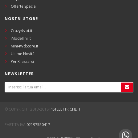
Offerte Speciali
NOSTRI STORE
Crazy4slot.it
iModellini.it
Mini4WdStore.it
Ultime Novità
Per Rilassarsi
NEWSLETTER
© COPYRIGHT 2013-2018
PISTELETTRICHE.IT
PARTITA IVA
02197550417