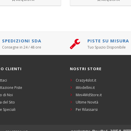
SPEDIZIONI SDA
PISTE SU MISURA
Consegne in 24 / 48 ore
Tuo Spazio Disponibile
IO CLIENTI
NOSTRI STORE
ttaci
Crazy4slot.it
ttazione Piste
iModellini.it
o di Noi
Mini4WdStore.it
 del Sito
Ultime Novità
e Speciali
Per Rilassarsi