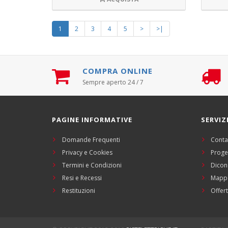
1
2
3
4
5
>
>|
COMPRA ONLINE
Sempre aperto 24 / 7
PAGINE INFORMATIVE
SERVIZ
Domande Frequenti
Conta
Privacy e Cookies
Proge
Termini e Condizioni
Dicon
Resi e Recessi
Mappa
Restituzioni
Offert