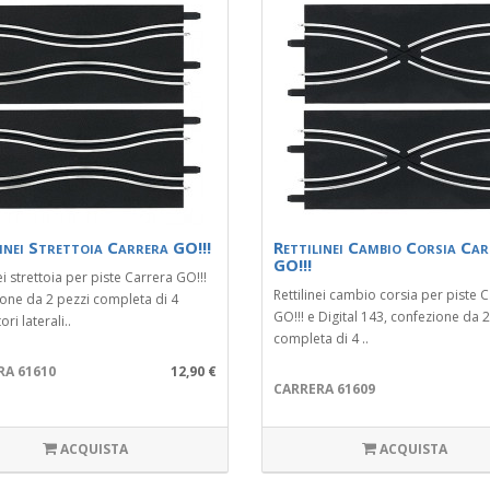
inei Strettoia Carrera GO!!!
Rettilinei Cambio Corsia Ca
GO!!!
ei strettoia per piste Carrera GO!!!
Rettilinei cambio corsia per piste 
one da 2 pezzi completa di 4
GO!!! e Digital 143, confezione da 2
ri laterali..
completa di 4 ..
RA 61610
12,90 €
CARRERA 61609
ACQUISTA
ACQUISTA