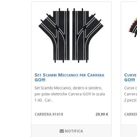
Set Scambi Meccanici per Carrera
Curve
GO!!!
GO!!!
Set Scambi Meccanici, destro e sinistro,
Curve c
per piste elettriche Carrera GO!!! in scala
Carrera
1:43. Car..
2 pezzi
CARRERA 61618
29,90 €
CARRE
NOTIFICA