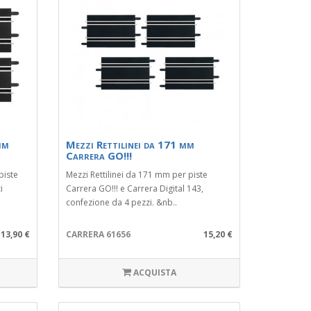
mm
Mezzi Rettilinei da 171 mm
Carrera GO!!!
piste
Mezzi Rettilinei da 171 mm per piste
i
Carrera GO!!! e Carrera Digital 143,
confezione da 4 pezzi. &nb..
13,90 €
CARRERA 61656
15,20 €
ACQUISTA