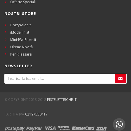
Offerte Speciali
NOSTRI STORE
Crazy4slot.it
iModellini.it
Mini4WdStore.it
Ultime Novità
Per Rilassarsi
NEWSLETTER
© COPYRIGHT 2013-2018
PISTELETTRICHE.IT
PARTITA IVA
02197550417