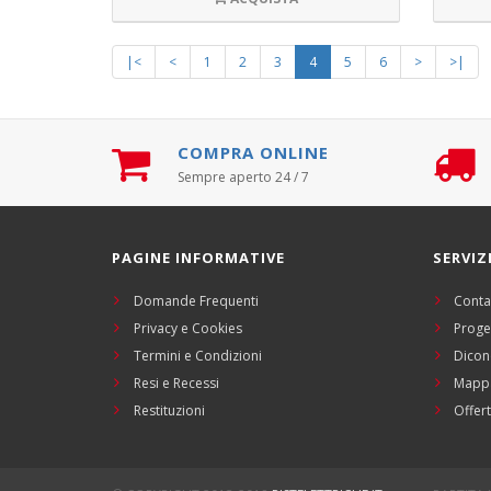
|<
<
1
2
3
4
5
6
>
>|
COMPRA ONLINE
Sempre aperto 24 / 7
PAGINE INFORMATIVE
SERVIZ
Domande Frequenti
Conta
Privacy e Cookies
Proge
Termini e Condizioni
Dicon
Resi e Recessi
Mappa
Restituzioni
Offert