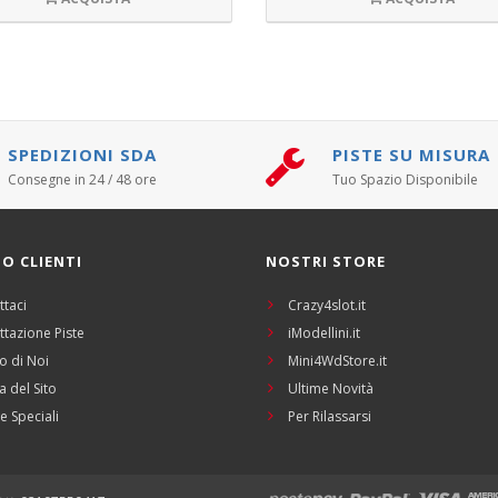
SPEDIZIONI SDA
PISTE SU MISURA
Consegne in 24 / 48 ore
Tuo Spazio Disponibile
IO CLIENTI
NOSTRI STORE
ttaci
Crazy4slot.it
ttazione Piste
iModellini.it
o di Noi
Mini4WdStore.it
 del Sito
Ultime Novità
e Speciali
Per Rilassarsi