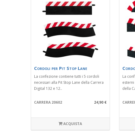
Cordoli per Pit Stop Lane
Cordo
La confezione contiene tutti i 5 cordoli
La conf
necessari alla Pit Stop Lane della Carrera
esterni
Digital 132 e 12..
della Ca
CARRERA 20602
24,90 €
CARRE
ACQUISTA