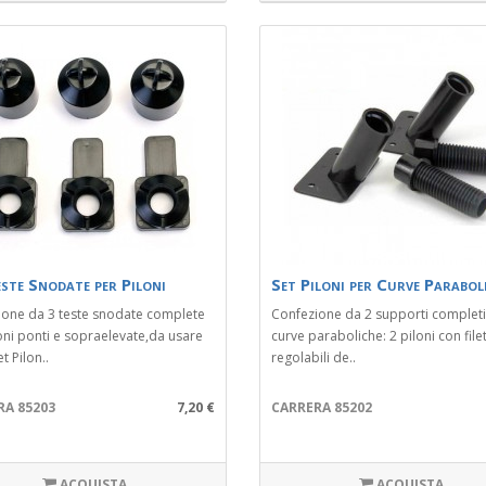
ste Snodate per Piloni
Set Piloni per Curve Parabol
ione da 3 teste snodate complete
Confezione da 2 supporti completi
oni ponti e sopraelevate,da usare
curve paraboliche: 2 piloni con file
et Pilon..
regolabili de..
RA 85203
7,20 €
CARRERA 85202
ACQUISTA
ACQUISTA