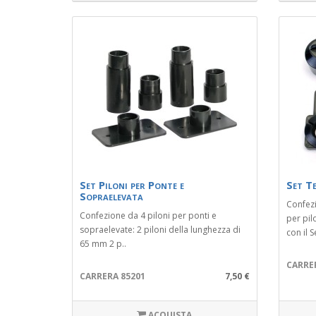
Set Piloni per Ponte e
Set Te
Sopraelevata
Confez
Confezione da 4 piloni per ponti e
per pil
sopraelevate: 2 piloni della lunghezza di
con il S
65 mm 2 p..
CARRE
CARRERA 85201
7,50 €
ACQUISTA