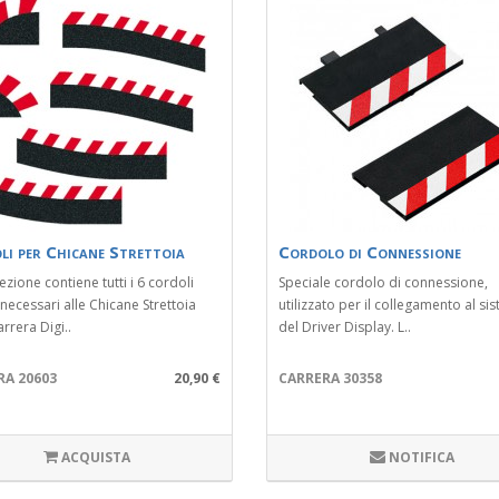
li per Chicane Strettoia
Cordolo di Connessione
ezione contiene tutti i 6 cordoli
Speciale cordolo di connessione,
 necessari alle Chicane Strettoia
utilizzato per il collegamento al si
rrera Digi..
del Driver Display. L..
RA 20603
20,90 €
CARRERA 30358
ACQUISTA
NOTIFICA