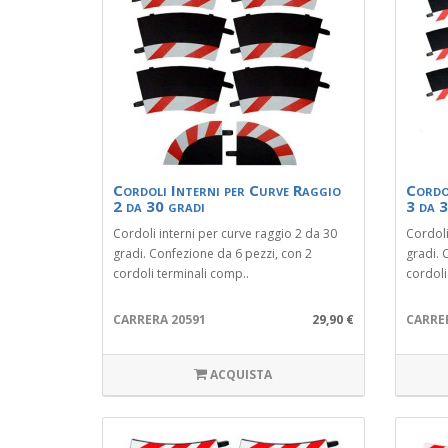
Cordoli Interni per Curve Raggio
Cordo
2 da 30 gradi
3 da 3
Cordoli interni per curve raggio 2 da 30
Cordoli
gradi. Confezione da 6 pezzi, con 2
gradi. 
cordoli terminali comp..
cordoli
CARRERA 20591
29,90 €
CARRE
ACQUISTA